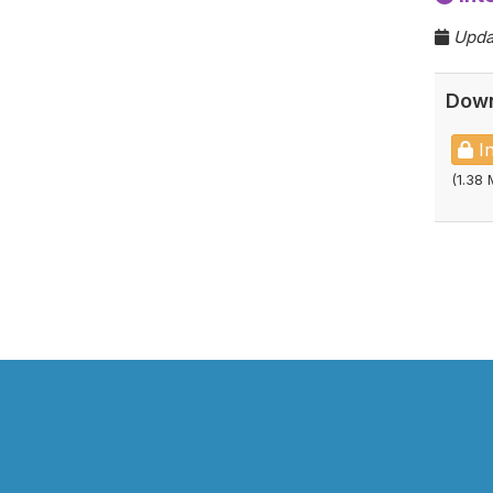
Upda
Down
In
(1.38 