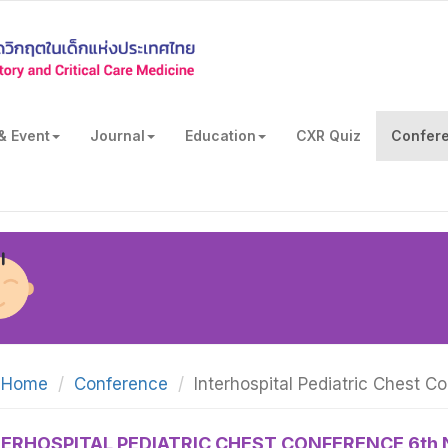
& Event
Journal
Education
CXR Quiz
Confer
Home
Conference
Interhospital Pediatric Chest C
ERHOSPITAL PEDIATRIC CHEST CONFERENCE 6th N