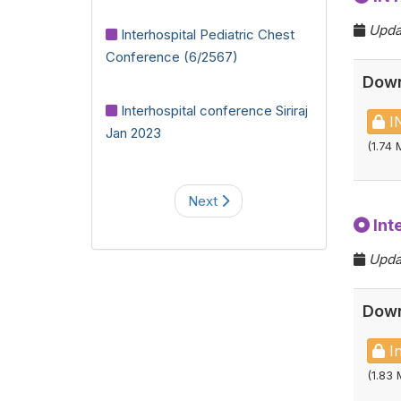
Updat
Interhospital Pediatric Chest
Conference (6/2567)
Down
Interhospital conference Siriraj
I
Jan 2023
(1.74 
Next
Int
Upda
Down
In
(1.83 