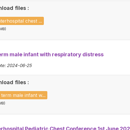
load files :
terhospital chest ...
 MB)
erm male infant with respiratory distress
te: 2024-06-25
load files :
term male infant w...
MB)
erhospital Pediatric Chest Conference 1st June 20