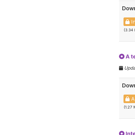
Down
In
(3.34
A t
Upda
Down
A 
(1.27 
Int