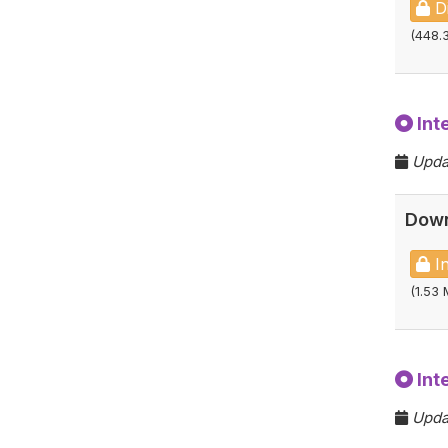
Di
(448.
Inte
Upda
Down
In
(1.53 
Int
Upda