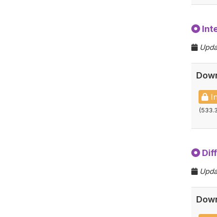
Int
Upda
Down
In
(533.
Diff
Upda
Down