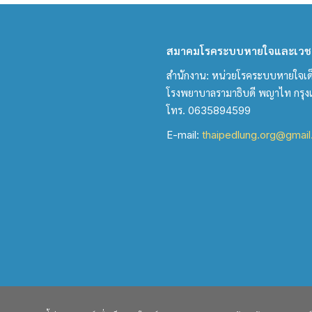
สมาคมโรคระบบหายใจและเวชบ
สำนักงาน: หน่วยโรคระบบหายใจเด็ก 
โรงพยาบาลรามาธิบดี พญาไท กรุ
โทร. 0635894599
E-mail:
thaipedlung.org@gmai