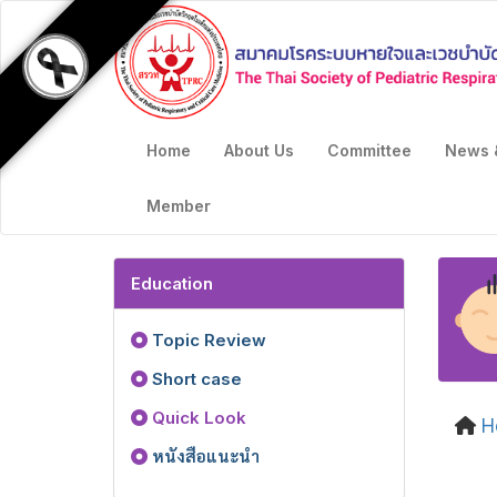
Home
About Us
Committee
News 
Member
Education
Topic Review
Short case
Quick Look
H
หนังสือแนะนำ