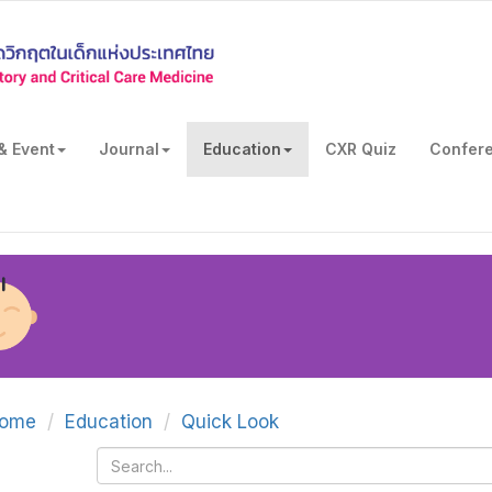
& Event
Journal
Education
CXR Quiz
Confer
ome
Education
Quick Look