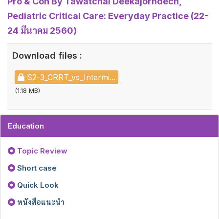
Pro & Con By Tawatchai Deekajorndech,
Pediatric Critical Care: Everyday Practice (22-
24 มีนาคม 2560)
Download files :
S2-3_CRRT_vs_Intermi...
(1.18 MB)
Education
Topic Review
Short case
Quick Look
หนังสือแนะนำ