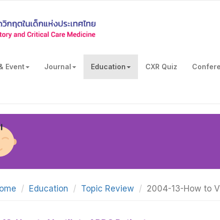
& Event
Journal
Education
CXR Quiz
Confer
ome
Education
Topic Review
2004-13-How to Ve