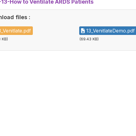
13-How to Ventilate ARDS Patients
load files :
_Venitlate.pdf
13_VenitlateDemo.pdf
 KB)
(69.43 KB)