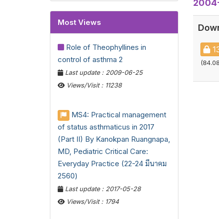
2004-
Most Views
Down
Role of Theophyllines in
13
control of asthma 2
(84.08
Last update : 2009-06-25
Views/Visit : 11238
MS4: Practical management
of status asthmaticus in 2017
(Part II) By Kanokpan Ruangnapa,
MD, Pediatric Critical Care:
Everyday Practice (22-24 มีนาคม
2560)
Last update : 2017-05-28
Views/Visit : 1794