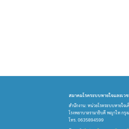
สมาคมโรคระบบหายใจและเวชบ
สำนักงาน: หน่วยโรคระบบหายใจเด็ก 
โรงพยาบาลรามาธิบดี พญาไท กรุ
โทร. 0635894599