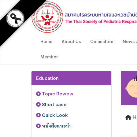
Home
About Us
Committee
News 
Member
Education
Topic Review
Short case
Quick Look
H
หนังสือแนะนำ