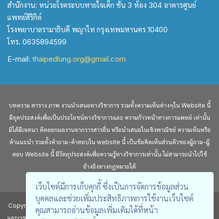
สำนักงาน: หน่วยโรคระบบหายใจเด็ก ชั้น 3 ห้อง 304 อาคารศูนย์
แพทย์สิริกิต์
โรงพยาบาลรามาธิบดี พญาไท กรุงเทพมหานคร 10400
โทร. 0635894599
E-mail:
thaipedlung.org@gmail.com
บทความ ตาราง ภาพ งานนำเสนอทางวิชาการ รวมทั้งความเห็นต่างๆใน Website นี้
มีจุดประสงค์เพื่อเป็นประโยชน์ทางวิชาการและ ความก้าวหน้าทางการแพทย์ เท่านั้น
มิได้มีเจตนา คัดลอกผลงานจากวารสารอื่น หรือนำเสนอในเชิงพาณิชย์ ความเห็นหรือ
คำแนะนำ รวมทั้งคำถาม-คำตอบใน website นี้ เป็นข้อคิดเห็นส่วนตัวของผู้ถาม-ผู้
ตอบ Website นี้ มีวัตถุประสงค์เพื่อความรู้ทางวิชาการเท่านั้น ไม่สามารถนำไปใช้
อ้างอิงทางกฎหมายได้
เว็บไซต์มีการเก็บคุกกี้ ซึ่งเป็นการจัดการข้อมูลส่วน
บุคคลและช่วยเพิ่มประสิทธิภาพการใช้งานเว็บไซต์
Copyright © สงวนลิขสิทธิ์ตามพระราชบัญญัติ ลิขสิทธิ์โดยสมาคมโรคระบบหายใจ
คุณสามารถอ่านข้อมูลเพิ่มเติมได้ที่หน้า
และเวชบำบัดวิกฤตในเด็กแห่งประเทศไทย ห้ามทำการเลียนแบบไม่ว่าส่วนหนึ่งส่วนใด