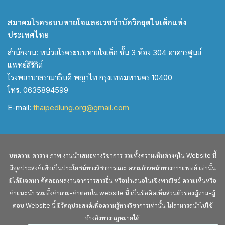
สมาคมโรคระบบหายใจและเวชบำบัดวิกฤตในเด็กแห่ง
ประเทศไทย
สำนักงาน: หน่วยโรคระบบหายใจเด็ก ชั้น 3 ห้อง 304 อาคารศูนย์
แพทย์สิริกิต์
โรงพยาบาลรามาธิบดี พญาไท กรุงเทพมหานคร 10400
โทร. 0635894599
E-mail:
thaipedlung.org@gmail.com
บทความ ตาราง ภาพ งานนำเสนอทางวิชาการ รวมทั้งความเห็นต่างๆใน Website นี้
มีจุดประสงค์เพื่อเป็นประโยชน์ทางวิชาการและ ความก้าวหน้าทางการแพทย์ เท่านั้น
มิได้มีเจตนา คัดลอกผลงานจากวารสารอื่น หรือนำเสนอในเชิงพาณิชย์ ความเห็นหรือ
คำแนะนำ รวมทั้งคำถาม-คำตอบใน website นี้ เป็นข้อคิดเห็นส่วนตัวของผู้ถาม-ผู้
ตอบ Website นี้ มีวัตถุประสงค์เพื่อความรู้ทางวิชาการเท่านั้น ไม่สามารถนำไปใช้
อ้างอิงทางกฎหมายได้