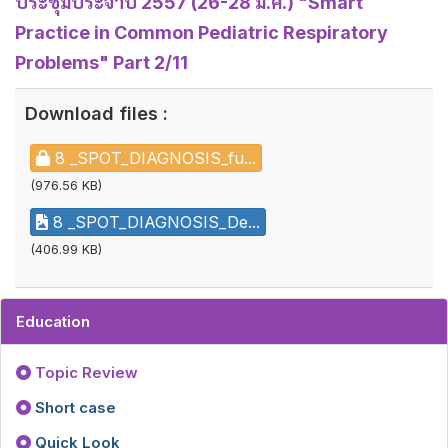
ประชุมประจำปี 2557 (26-28 มี.ค.) "Smart
Practice in Common Pediatric Respiratory
Problems" Part 2/11
Download files :
8 _SPOT_DIAGNOSIS_fu...
(976.56 KB)
8 _SPOT_DIAGNOSIS_De...
(406.99 KB)
Education
Topic Review
Short case
Quick Look