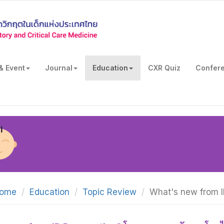
& Event
Journal
Education
CXR Quiz
Confer
ome
Education
Topic Review
What's new from ID