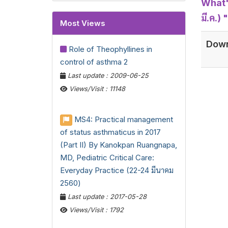
What'
มี.ค.)
Most Views
Down
Role of Theophyllines in
control of asthma 2
Last update : 2009-06-25
Views/Visit : 11148
MS4: Practical management
of status asthmaticus in 2017
(Part II) By Kanokpan Ruangnapa,
MD, Pediatric Critical Care:
Everyday Practice (22-24 มีนาคม
2560)
Last update : 2017-05-28
Views/Visit : 1792