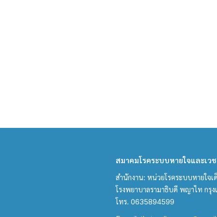
สมาคมโรคระบบหายใจและเวชบ
สำนักงาน: หน่วยโรคระบบหายใจเด็ก 
โรงพยาบาลรามาธิบดี พญาไท กรุ
โทร. 0635894599