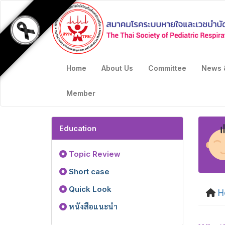
Home
About Us
Committee
News 
Member
Education
Topic Review
Short case
Quick Look
H
หนังสือแนะนำ