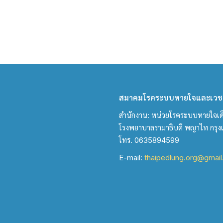
สมาคมโรคระบบหายใจและเวชบ
สำนักงาน: หน่วยโรคระบบหายใจเด็ก 
โรงพยาบาลรามาธิบดี พญาไท กรุ
โทร. 0635894599
E-mail:
thaipedlung.org@gmai