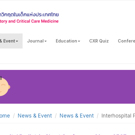
& Event
Journal
Education
CXR Quiz
Confer
ome
News & Event
News & Event
Interhospital 