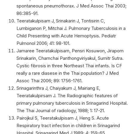
spontaneous pneumothorax. J Med Assoc Thai 2003;
86:385-91.
Teeratakulpisarn J, Srinakarin J, Tontisirin C,
Lumbiganon P, Mitchai J. Pulmonary Tuberculosis in a
Child Presenting with Acute Hemoptysis. Pediatr
Pulmonol 2006; 41: 98-101.
Jamaree Teeratakulpisarn, Pensri Kosuwon, Jiraporn
Srinakarin, Charnchai Panthongviriyakul, Sumitr Sutra.
Cystic fibrosis in three Northeast Thai infants. Is CF
really a rare diasese in the Thai population? J Med
Assoc Thai 2006; 89: 1756-1761.
Srinagarinthra J, Chaiyakum J, Mairiang E,
Teeratakulpirsarn J. The Radiographic features of
primary pulmonary tuberculosis in Srinagarind Hospital.
The Thai Journal of radiology, 1988; 1: 17-21.
Pairojkul S, Teeratakulpisarn J, Heng S. Acute
Respiratory tract infection in children in Srinagarind
Hospital. Srinagarind Med J 1989; 4: 159-65.