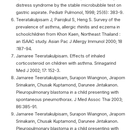
distress syndrome by the stable microbubble test on
gastric aspirate. Pediatr Pulmonol, 1998; 25(6): 383-9.
Teeratakulpisarn J, Pairojkul S, Heng S. Survey of the
prevalence of asthma, allergic rhinitis and eczema in
schoolchildren from Khon Kaen, Northeast Thailand :
an ISAAC study. Asian Pac J Allergy Immunol 2000; 18
:187-94.
Jamaree Teeratakulpisarn. Effects of inhaled
corticosteroid on children with asthma. Srinagarind
Med J 2002; 17: 152-3.
Jamaree Teeratakulpisarn, Surapon Wiangnon, Jiraporn
Srinakarin, Chusak Kuptarnond, Darunee Jintakanon.
Pleuropulmonary blastoma in a child presenting with
spontaneous pneumothorax. J Med Assoc Thai 2003;
86:385-91.
Jamaree Teeratakulpisarn, Surapon Wiangnon, Jiraporn
Srinakarin, Chusak Kuptarnond, Darunee Jintakanon.
Pleuropulmonary blastoma in a child presenting with