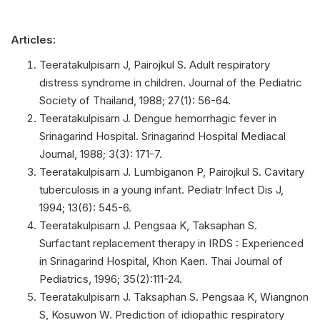
Articles:
Teeratakulpisarn J, Pairojkul S. Adult respiratory
distress syndrome in children. Journal of the Pediatric
Society of Thailand, 1988; 27(1): 56-64.
Teeratakulpisarn J. Dengue hemorrhagic fever in
Srinagarind Hospital. Srinagarind Hospital Mediacal
Journal, 1988; 3(3): 171-7.
Teeratakulpisarn J. Lumbiganon P, Pairojkul S. Cavitary
tuberculosis in a young infant. Pediatr Infect Dis J,
1994; 13(6): 545-6.
Teeratakulpisarn J. Pengsaa K, Taksaphan S.
Surfactant replacement therapy in IRDS : Experienced
in Srinagarind Hospital, Khon Kaen. Thai Journal of
Pediatrics, 1996; 35(2):111-24.
Teeratakulpisarn J. Taksaphan S. Pengsaa K, Wiangnon
S, Kosuwon W. Prediction of idiopathic respiratory