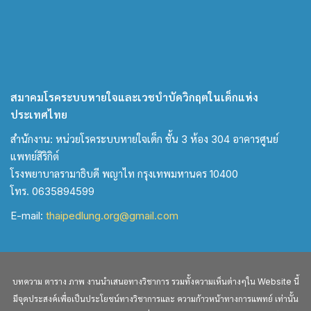
สมาคมโรคระบบหายใจและเวชบำบัดวิกฤตในเด็กแห่ง
ประเทศไทย
สำนักงาน: หน่วยโรคระบบหายใจเด็ก ชั้น 3 ห้อง 304 อาคารศูนย์
แพทย์สิริกิต์
โรงพยาบาลรามาธิบดี พญาไท กรุงเทพมหานคร 10400
โทร. 0635894599
E-mail:
thaipedlung.org@gmail.com
บทความ ตาราง ภาพ งานนำเสนอทางวิชาการ รวมทั้งความเห็นต่างๆใน Website นี้
มีจุดประสงค์เพื่อเป็นประโยชน์ทางวิชาการและ ความก้าวหน้าทางการแพทย์ เท่านั้น