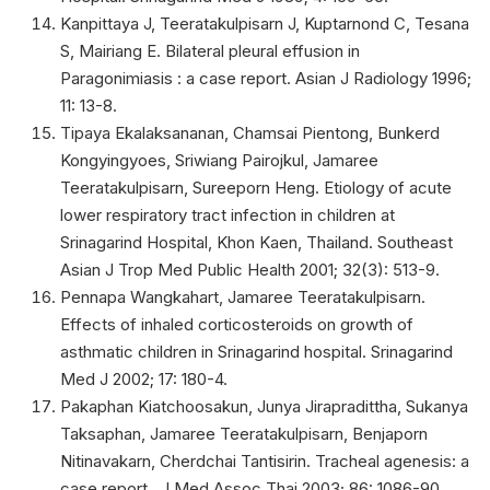
Kanpittaya J, Teeratakulpisarn J, Kuptarnond C, Tesana
S, Mairiang E. Bilateral pleural effusion in
Paragonimiasis : a case report. Asian J Radiology 1996;
11: 13-8.
Tipaya Ekalaksananan, Chamsai Pientong, Bunkerd
Kongyingyoes, Sriwiang Pairojkul, Jamaree
Teeratakulpisarn, Sureeporn Heng. Etiology of acute
lower respiratory tract infection in children at
Srinagarind Hospital, Khon Kaen, Thailand. Southeast
Asian J Trop Med Public Health 2001; 32(3): 513-9.
Pennapa Wangkahart, Jamaree Teeratakulpisarn.
Effects of inhaled corticosteroids on growth of
asthmatic children in Srinagarind hospital. Srinagarind
Med J 2002; 17: 180-4.
Pakaphan Kiatchoosakun, Junya Jirapradittha, Sukanya
Taksaphan, Jamaree Teeratakulpisarn, Benjaporn
Nitinavakarn, Cherdchai Tantisirin. Tracheal agenesis: a
case report.. J Med Assoc Thai 2003; 86: 1086-90.