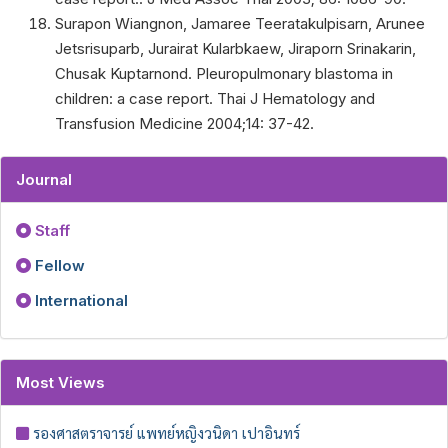
Surapon Wiangnon, Jamaree Teeratakulpisarn, Arunee
Jetsrisuparb, Jurairat Kularbkaew, Jiraporn Srinakarin,
Chusak Kuptarnond. Pleuropulmonary blastoma in
children: a case report. Thai J Hematology and
Transfusion Medicine 2004;14: 37-42.
Journal
Staff
Fellow
International
Most Views
รองศาสตราจารย์ แพทย์หญิงวนิดา เปาอินทร์