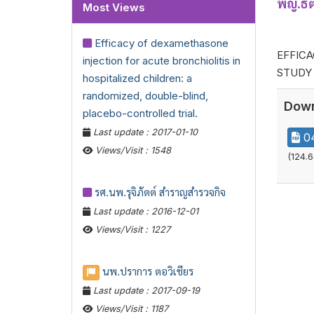
พญ.ธิต
Most Views
Efficacy of dexamethasone
EFFIC
injection for acute bronchiolitis in
STUDY
hospitalized children: a
randomized, double-blind,
Down
placebo-controlled trial.
Last update : 2017-01-10
04
Views/Visit : 1548
(124.6
รศ.นพ.รุจิภัตต์ สำราญสำรวจกิจ
Last update : 2016-12-01
Views/Visit : 1227
นพ.ปราการ ตอวิเชียร
Last update : 2017-09-19
Views/Visit : 1187