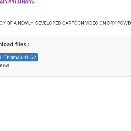
ิมา ศิริมนทกาน
ACY OF A NEWLY-DEVELOPED CARTOON VIDEO ON DRY POWDE
load files :
-Thitima3-11-62
8 KB)