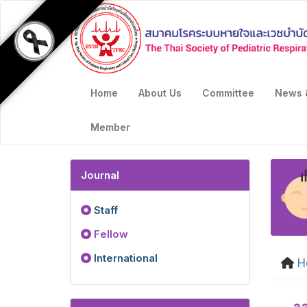
Home
About Us
Committee
News 
Member
Journal
Staff
Fellow
International
H