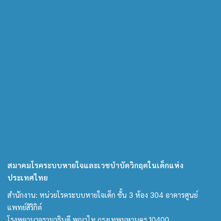
สมาคมโรคระบบหายใจและเวชบำบัดวิกฤตในเด็กแห่ง
ประเทศไทย
สำนักงาน: หน่วยโรคระบบหายใจเด็ก ชั้น 3 ห้อง 304 อาคารศูนย์
แพทย์สิริกิต์
โรงพยาบาลรามาธิบดี พญาไท กรุงเทพมหานคร 10400