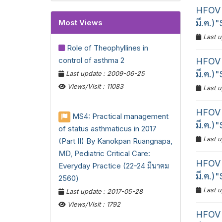
HFOV 
Most Views
มี.ค.)
Last u
Role of Theophyllines in
control of asthma 2
HFOV 
มี.ค.)
Last update : 2009-06-25
Views/Visit : 11083
Last u
HFOV 
MS4: Practical management
มี.ค.)
of status asthmaticus in 2017
Last u
(Part II) By Kanokpan Ruangnapa,
MD, Pediatric Critical Care:
HFOV 
Everyday Practice (22-24 มีนาคม
มี.ค.)
2560)
Last u
Last update : 2017-05-28
Views/Visit : 1792
HFOV 