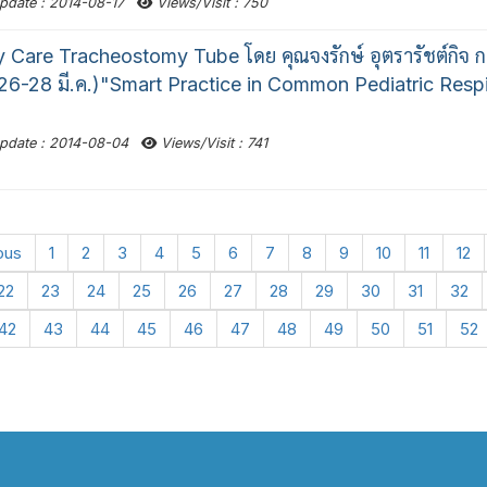
pdate : 2014-08-17
Views/Visit : 750
 Care Tracheostomy Tube โดย คุณจงรักษ์ อุตรารัชต์กิจ 
6-28 มี.ค.)"Smart Practice in Common Pediatric Respi
pdate : 2014-08-04
Views/Visit : 741
ous
1
2
3
4
5
6
7
8
9
10
11
12
22
23
24
25
26
27
28
29
30
31
32
42
43
44
45
46
47
48
49
50
51
52