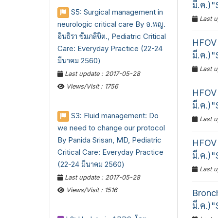
มี.ค.)
S5: Surgical management in
Last u
neurologic critical care By อ.พญ.
อินธิรา ขัมภลิขิต., Pediatric Critical
HFOV 
Care: Everyday Practice (22-24
มี.ค.)
มีนาคม 2560)
Last u
Last update : 2017-05-28
Views/Visit : 1756
HFOV 
มี.ค.)
S3: Fluid management: Do
Last u
we need to change our protocol
By Panida Srisan, MD, Pediatric
HFOV 
Critical Care: Everyday Practice
มี.ค.)
(22-24 มีนาคม 2560)
Last u
Last update : 2017-05-28
Views/Visit : 1516
Bronch
มี.ค.)