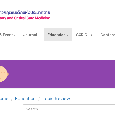
& Event
Journal
Education
CXR Quiz
Confer
ome
Education
Topic Review