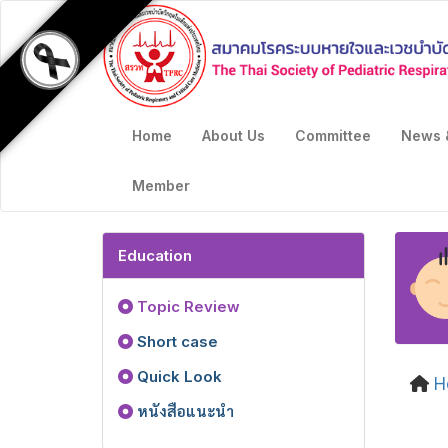
Home
About Us
Committee
News 
Member
Education
Topic Review
Short case
Quick Look
H
หนังสือแนะนำ