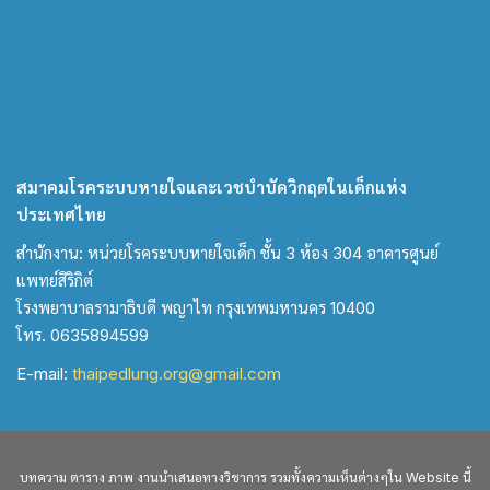
สมาคมโรคระบบหายใจและเวชบำบัดวิกฤตในเด็กแห่ง
ประเทศไทย
สำนักงาน: หน่วยโรคระบบหายใจเด็ก ชั้น 3 ห้อง 304 อาคารศูนย์
แพทย์สิริกิต์
โรงพยาบาลรามาธิบดี พญาไท กรุงเทพมหานคร 10400
โทร. 0635894599
E-mail:
thaipedlung.org@gmail.com
บทความ ตาราง ภาพ งานนำเสนอทางวิชาการ รวมทั้งความเห็นต่างๆใน Website นี้