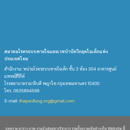
สมาคมโรคระบบหายใจและเวชบำบัดวิกฤตในเด็กแห่ง
ประเทศไทย
สำนักงาน: หน่วยโรคระบบหายใจเด็ก ชั้น 3 ห้อง 304 อาคารศูนย์
แพทย์สิริกิต์
โรงพยาบาลรามาธิบดี พญาไท กรุงเทพมหานคร 10400
โทร. 0635894599
E-mail:
thaipedlung.org@gmail.com
บทความ ตาราง ภาพ งานนำเสนอทางวิชาการ รวมทั้งความเห็นต่างๆใน Website นี้