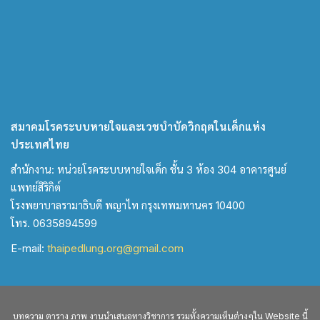
สมาคมโรคระบบหายใจและเวชบำบัดวิกฤตในเด็กแห่ง
ประเทศไทย
สำนักงาน: หน่วยโรคระบบหายใจเด็ก ชั้น 3 ห้อง 304 อาคารศูนย์
แพทย์สิริกิต์
โรงพยาบาลรามาธิบดี พญาไท กรุงเทพมหานคร 10400
โทร. 0635894599
E-mail:
thaipedlung.org@gmail.com
บทความ ตาราง ภาพ งานนำเสนอทางวิชาการ รวมทั้งความเห็นต่างๆใน Website นี้