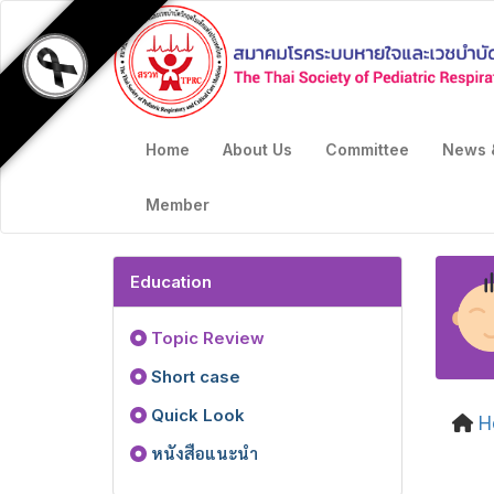
Home
About Us
Committee
News 
Member
Education
Topic Review
Short case
Quick Look
H
หนังสือแนะนำ