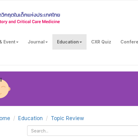
& Event
Journal
Education
CXR Quiz
Confer
ome
Education
Topic Review