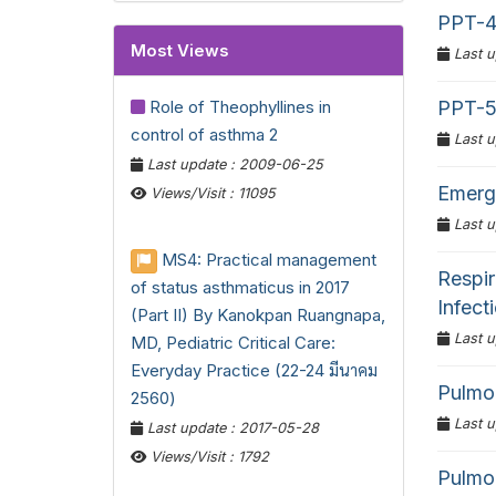
PPT-4-
Most Views
Last u
Role of Theophyllines in
PPT-5-
control of asthma 2
Last u
Last update : 2009-06-25
Emergi
Views/Visit : 11095
Last u
MS4: Practical management
Respir
of status asthmaticus in 2017
Infect
(Part II) By Kanokpan Ruangnapa,
Last u
MD, Pediatric Critical Care:
Everyday Practice (22-24 มีนาคม
Pulmon
2560)
Last u
Last update : 2017-05-28
Views/Visit : 1792
Pulmon