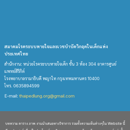
สมาคมโรคระบบหายใจและเวชบำบัดวิกฤตในเด็กแห่ง
ประเทศไทย
สำนักงาน: หน่วยโรคระบบหายใจเด็ก ชั้น 3 ห้อง 304 อาคารศูนย์
แพทย์สิริกิต์
โรงพยาบาลรามาธิบดี พญาไท กรุงเทพมหานคร 10400
โทร. 0635894599
E-mail:
thaipedlung.org@gmail.com
บทความ ตาราง ภาพ งานนำเสนอทางวิชาการ รวมทั้งความเห็นต่างๆใน Website นี้