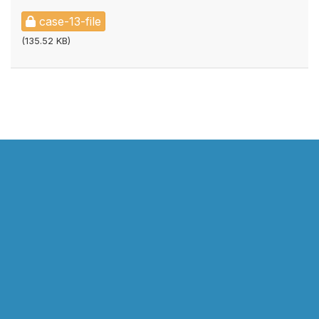
case-13-file
(135.52 KB)