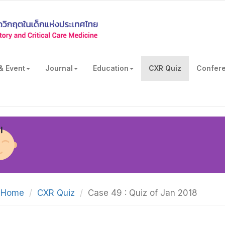
& Event
Journal
Education
CXR Quiz
Confer
Home
CXR Quiz
Case 49 : Quiz of Jan 2018