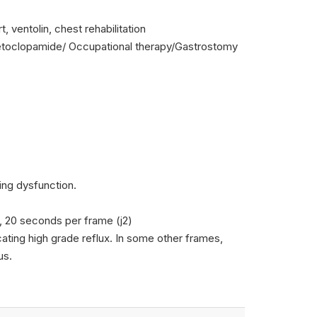
 ventolin, chest rehabilitation
metoclopamide/ Occupational therapy/Gastrostomy
ing dysfunction.
, 20 seconds per frame (j2)
cating high grade reflux. In some other frames,
us.