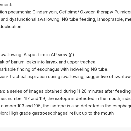
ment:
ation pneumonia: Clindamycin, Cefipime/ Oxygen therapy/ Pulmicort,
and dysfunctional swallowing: NG tube feeding, lansoprazole, 
doplication
wallowing: A spot film in AP view (j1)
eak of barium leaks into larynx and upper trachea.
arkable finding of esophagus with indwelling NG tube.
ion; Tracheal aspiration during swallowing; suggestive of swallow
n: a series of images obtained during 11-20 minutes after feeding
ames number 117 and 119, the isotope is detected in the mouth, indi
 number 103 and 105, the isotope is also detected in the esophag
ion: High grade gastroesophageal reflux up to the mouth