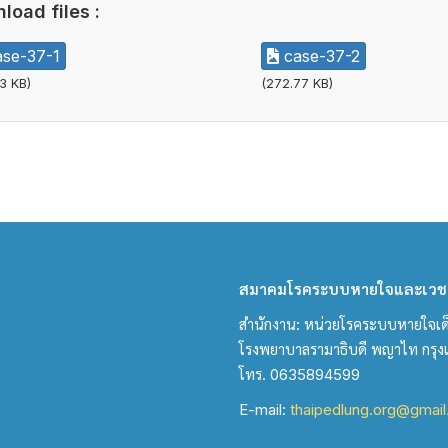
load files :
se-37-1
case-37-2
3 KB)
(272.77 KB)
สมาคมโรคระบบหายใจและเวชบ
สำนักงาน: หน่วยโรคระบบหายใจเด็ก 
โรงพยาบาลรามาธิบดี พญาไท กรุ
โทร. 0635894599
E-mail:
thaipedlung.org@gmai