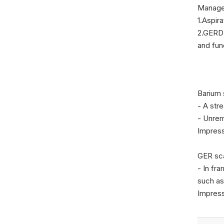
Manage
1.Aspir
2.GERD 
and fun
Barium s
- A str
- Unrem
Impress
GER sca
- In fr
such as
Impress